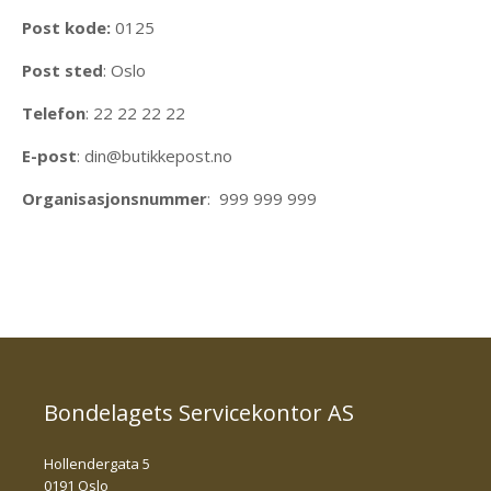
Post kode:
0125
Post sted
: Oslo
Telefon
: 22 22 22 22
E-post
: din@butikkepost.no
Organisasjonsnummer
: 999 999 999
Bondelagets Servicekontor AS
Hollendergata 5
0191 Oslo