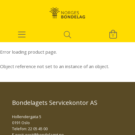
0
Error loading product page.
Object reference not set to an instance of an object.
Bondelagets Servicekontor AS
Hollendergata 5
0191 Oslo
Telefon: 22 05 45 00
E-post:
post@bondelaget.no