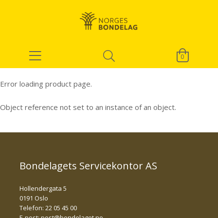
0
Error loading product page.
Object reference not set to an instance of an object.
Bondelagets Servicekontor AS
Hollendergata 5
0191 Oslo
Telefon: 22 05 45 00
E-post:
post@bondelaget.no