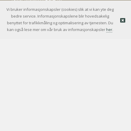
Vi bruker informasjonskapsler (cookies) slik at vi kan yte deg
bedre service. Informasjonskapslene blir hovedsakelig
© Bondelagets Servicekontor AS |
Nettbutikk levert av
benyttet for trafikkmåling og optimalisering av tjenesten. Du
Kréatif
kan også lese mer om vår bruk av informasjonskapsler
her
.