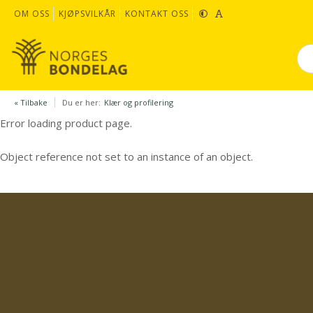
OM OSS
KJØPSVILKÅR
KONTAKT OSS
« Tilbake
Du er her:
Klær og profilering
Error loading product page.
Object reference not set to an instance of an object.