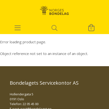
0
Error loading product page.
Object reference not set to an instance of an object.
Bondelagets Servicekontor AS
Hollendergata 5
0191 Oslo
Telefon: 22 05 45 00
E-post:
post@bondelaget.no