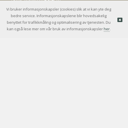
Vi bruker informasjonskapsler (cookies) slik at vi kan yte deg
bedre service. Informasjonskapslene blir hovedsakelig
© Bondelagets Servicekontor AS |
Nettbutikk levert av
benyttet for trafikkmåling og optimalisering av tjenesten. Du
Kréatif
kan også lese mer om vår bruk av informasjonskapsler
her
.