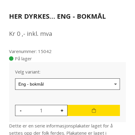
0
Item
1
HER DYRKES… ENG - BOKMÅL
of
1
Kr
0
,-
inkl. mva
Varenummer: 15042
På lager
Velg variant:
Dette er en serie informasjonsplakater laget for å
settes opp der folk ferdes. Plakatene er laget i