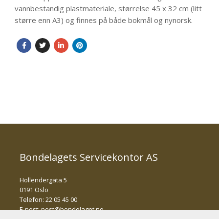
vannbestandig plastmateriale, størrelse 45 x 32 cm (litt
større enn A3) og finnes på både bokmål og nynorsk.
Bondelagets Servicekontor AS
Hollendergata 5
0191 Oslo
Telefon: 22 05 45 00
E-post:
post@bondelaget.no