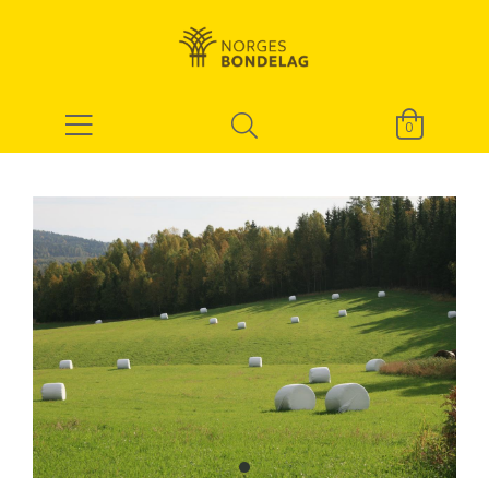
0
item