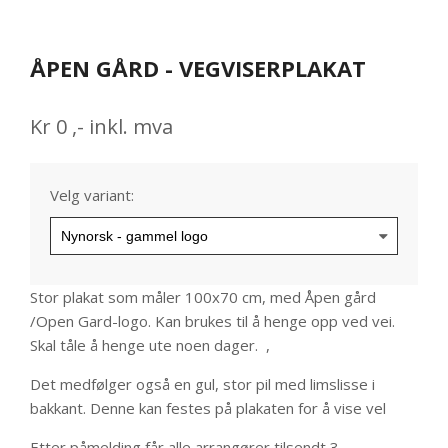
item
item
item
0
1
2
Item
1
ÅPEN GÅRD - VEGVISERPLAKAT
of
3
Kr
0
,-
inkl. mva
Velg variant:
Stor plakat som måler 100x70 cm, med Åpen gård
/Open Gard-logo. Kan brukes til å henge opp ved vei.
Skal tåle å henge ute noen dager. ,
Det medfølger også en gul, stor pil med limslisse i
bakkant. Denne kan festes på plakaten for å vise vel
Etter påmelding får alle arrangører tilsendt 3