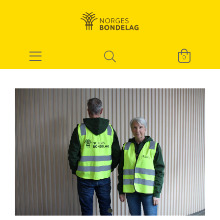
0
item