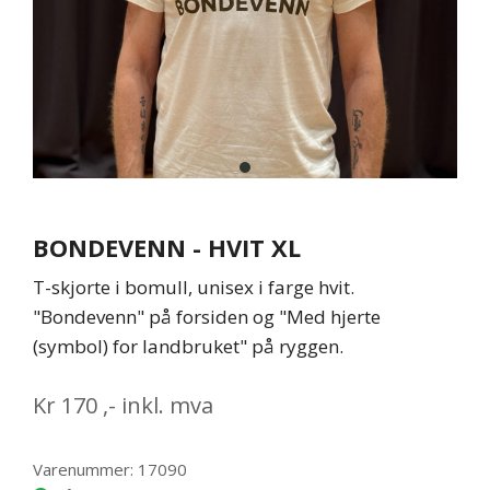
item
0
Item
1
BONDEVENN - HVIT XL
of
1
T-skjorte i bomull, unisex i farge hvit.
"Bondevenn" på forsiden og "Med hjerte
(symbol) for landbruket" på ryggen.
Kr
170
,-
inkl. mva
Varenummer: 17090