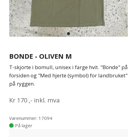
item
0
Item
1
BONDE - OLIVEN M
of
1
T-skjorte i bomull, unisex i farge hvit. "Bonde" på
forsiden og "Med hjerte (symbol) for landbruket"
på ryggen.
Kr
170
,-
inkl. mva
Varenummer: 17094
På lager