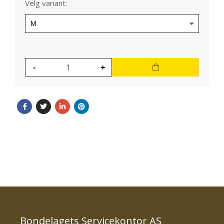
Velg variant:
Bondelagets Servicekontor AS