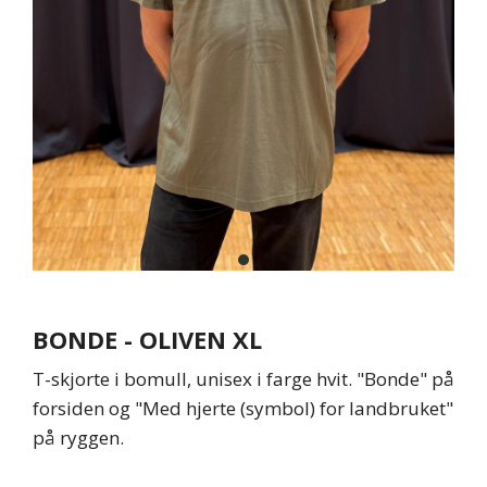
item
0
Item
1
BONDE - OLIVEN XL
of
1
T-skjorte i bomull, unisex i farge hvit. "Bonde" på
forsiden og "Med hjerte (symbol) for landbruket"
på ryggen.