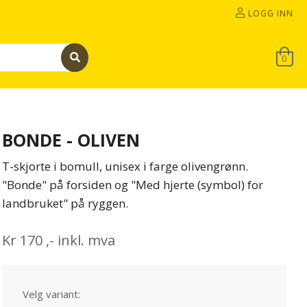
LOGG INN
0
BONDE - OLIVEN
T-skjorte i bomull, unisex i farge olivengrønn.
"Bonde" på forsiden og "Med hjerte (symbol) for
landbruket" på ryggen.
Kr
170
,-
inkl. mva
Velg variant: