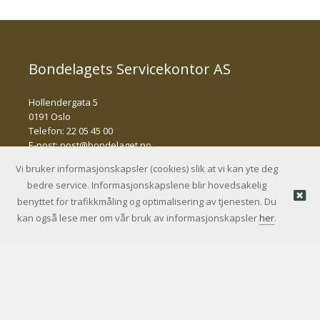
Bondelagets Servicekontor AS
Hollendergata 5
0191 Oslo
Telefon: 22 05 45 00
E-post:
post@bondelaget.no
Vi bruker informasjonskapsler (cookies) slik at vi kan yte deg
bedre service. Informasjonskapslene blir hovedsakelig
© Bondelagets Servicekontor AS |
Nettbutikk levert av
benyttet for trafikkmåling og optimalisering av tjenesten. Du
Kréatif
kan også lese mer om vår bruk av informasjonskapsler
her
.