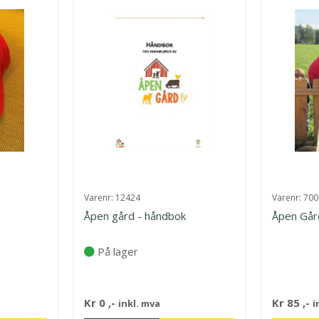
Varenr:
12424
Varenr:
700
Åpen gård - håndbok
Åpen Går
På lager
Kr
0
,-
Kr
85
,-
inkl. mva
i