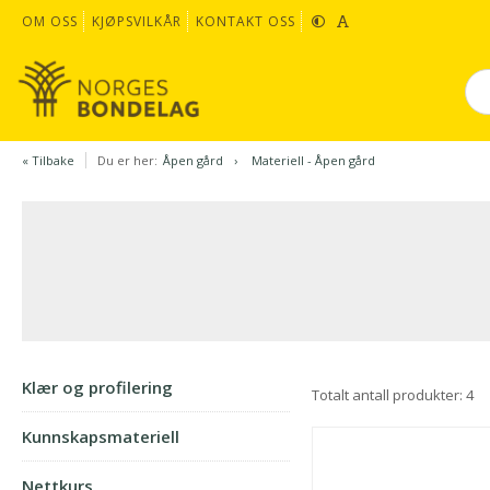
OM OSS
KJØPSVILKÅR
KONTAKT OSS
« Tilbake
Du er her:
Åpen gård
Materiell - Åpen gård
Klær og profilering
Totalt antall produkter:
4
Kunnskapsmateriell
Nettkurs