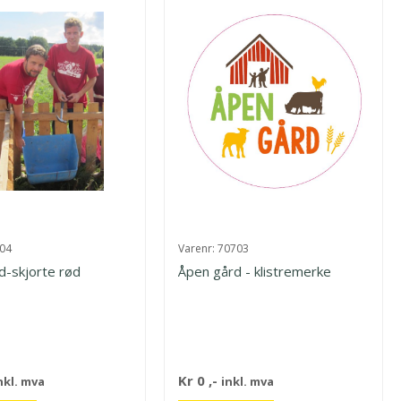
04
Varenr:
70703
d-skjorte rød
Åpen gård - klistremerke
Kr
0
,-
nkl. mva
inkl. mva